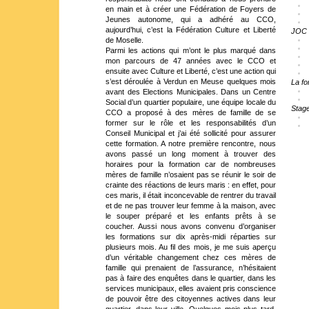
en main et à créer une Fédération de Foyers de
Jeunes autonome, qui a adhéré au CCO,
aujourd’hui, c’est la Fédération Culture et Liberté
JOC
de Moselle.
Parmi les actions qui m’ont le plus marqué dans
mon parcours de 47 années avec le CCO et
ensuite avec Culture et Liberté, c’est une action qui
s’est déroulée à Verdun en Meuse quelques mois
La fo
avant des Elections Municipales. Dans un Centre
Social d’un quartier populaire, une équipe locale du
Stage
CCO a proposé à des mères de famille de se
former sur le rôle et les responsabilités d’un
Conseil Municipal et j’ai été sollicité pour assurer
cette formation. A notre première rencontre, nous
avons passé un long moment à trouver des
horaires pour la formation car de nombreuses
mères de famille n’osaient pas se réunir le soir de
crainte des réactions de leurs maris : en effet, pour
ces maris, il était inconcevable de rentrer du travail
et de ne pas trouver leur femme à la maison, avec
le souper préparé et les enfants prêts à se
coucher. Aussi nous avons convenu d’organiser
les formations sur dix après-midi réparties sur
plusieurs mois. Au fil des mois, je me suis aperçu
d’un véritable changement chez ces mères de
famille qui prenaient de l’assurance, n’hésitaient
pas à faire des enquêtes dans le quartier, dans les
services municipaux, elles avaient pris conscience
de pouvoir être des citoyennes actives dans leur