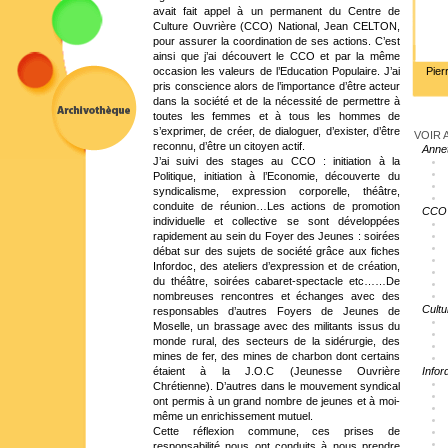
avait fait appel à un permanent du Centre de
Culture Ouvrière (CCO) National, Jean CELTON,
pour assurer la coordination de ses actions. C’est
ainsi que j’ai découvert le CCO et par la même
occasion les valeurs de l’Education Populaire. J’ai
Pier
pris conscience alors de l’importance d’être acteur
dans la société et de la nécessité de permettre à
toutes les femmes et à tous les hommes de
s’exprimer, de créer, de dialoguer, d’exister, d’être
VOIR A
reconnu, d’être un citoyen actif.
Anne
J’ai suivi des stages au CCO : initiation à la
Politique, initiation à l’Economie, découverte du
syndicalisme, expression corporelle, théâtre,
conduite de réunion…Les actions de promotion
CCO
individuelle et collective se sont développées
rapidement au sein du Foyer des Jeunes : soirées
débat sur des sujets de société grâce aux fiches
Infordoc, des ateliers d’expression et de création,
du théâtre, soirées cabaret-spectacle etc……De
nombreuses rencontres et échanges avec des
Cultu
responsables d’autres Foyers de Jeunes de
Moselle, un brassage avec des militants issus du
monde rural, des secteurs de la sidérurgie, des
mines de fer, des mines de charbon dont certains
étaient à la J.O.C (Jeunesse Ouvrière
Infor
Chrétienne). D’autres dans le mouvement syndical
ont permis à un grand nombre de jeunes et à moi-
même un enrichissement mutuel.
Cette réflexion commune, ces prises de
responsabilité nous ont conduits à nous prendre