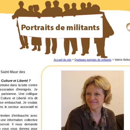
Accueil du site
>
Quelques portraits de militants
> Valérie Bellot
à Saint Maur des
ulture et Liberté ?
ontoise dans la lutte contre
association d’immigrés. Je
on parisienne. Une collègue
 Culture et Liberté m’a dit
oise embauchait. Je voulais
ans le secteur associatif et
entretien d’embauche avec
ne information collective
urvoir. Il nous demande
s) vous vous donnez pour