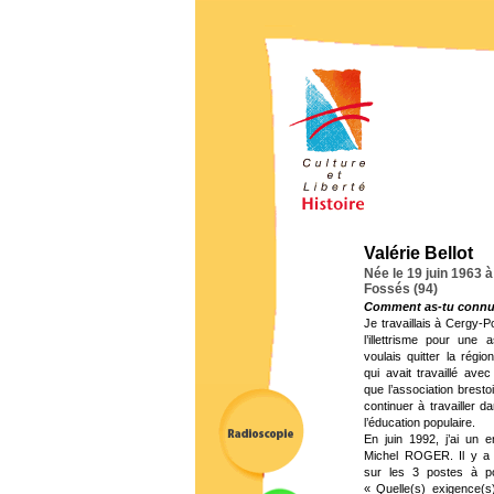
Valérie Bellot
Née le 19 juin 1963 
Fossés (94)
Comment as-tu connu C
Je travaillais à Cergy-P
l’illettrisme pour une 
voulais quitter la régi
qui avait travaillé avec
que l’association brest
continuer à travailler d
l’éducation populaire.
En juin 1992, j’ai un 
Michel ROGER. Il y a u
sur les 3 postes à po
« Quelle(s) exigence(