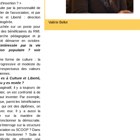
d’insertion ? »
uite par la personnalité de
er de l’association, et par
ure et Liberté : direction
utogérée.
Valérie Bellot
uchée sur un poste pour
 des bénéficiaires du RMI.
rche pédagogique et je
oit démarrer en octobre.
intéressée par la vie
ation populaire ?
voir
e forme de culture : la
rogressive et modeste du
irrespectueux des valeurs
iennes.
 es à Culture et Liberté,
tu y es restée ?
maginatif, il y a toujours de
ter, on est confronté à de
 faut inventer. Par exemple,
ue, parmi les bénéficiaires
s qui ont des diplômes, on
ec eux. Il y a aussi la
te sur la manière de
fonctionner la démocratie.
’interroge sur la structure
ssociation ou SCOOP ? Dans
aire fonctionner ? Suite à
décide de refonder une