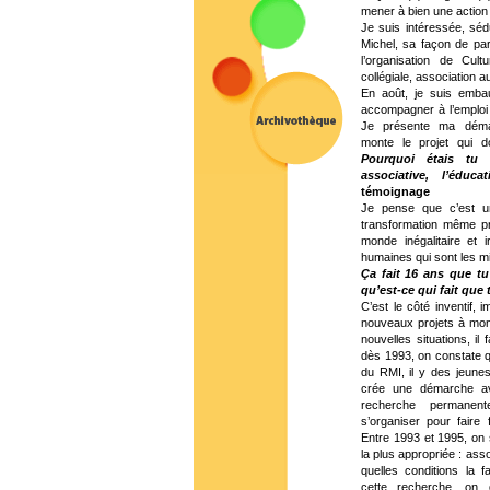
mener à bien une action 
Je suis intéressée, séd
Michel, sa façon de parl
l’organisation de Cult
collégiale, association a
En août, je suis emba
accompagner à l’emploi
Je présente ma déma
monte le projet qui d
Pourquoi étais tu 
associative, l’éduc
témoignage
Je pense que c’est un
transformation même p
monde inégalitaire et 
humaines qui sont les m
Ça fait 16 ans que tu
qu’est-ce qui fait que 
C’est le côté inventif, i
nouveaux projets à mon
nouvelles situations, il
dès 1993, on constate q
du RMI, il y des jeune
crée une démarche av
recherche permanen
s’organiser pour faire 
Entre 1993 et 1995, on s
la plus appropriée : a
quelles conditions la f
cette recherche, on 