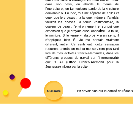
dans son pays, on aborde le thème de
l’interculturel, on fait toujours partie de la « culture
dominante ». En Inde, tout me séparait de celles et
ceux que je croisais : la langue, même si l’anglais
facilitait les choses, la tenue vestimentaire, la
couleur de peau , l’environnement et surtout une
dimension que je croyais aussi connaître : la foule,
le nombre. Si le terme « absorbé » a un sens, il
s’appliquait bien là. Je me sentais vraiment
différent, autre. Ce sentiment, cette sensation
resteront ancrés en moi et me serviront plus tard
lors de mes activités franco-allemandes, dans les
différents groupes de travail sur l’interculturalité
que l’OFAJ (Office Franco-Allemand pour la
Jeunesse) initiera par la suite.
En savoir plus sur le comité de rédacti