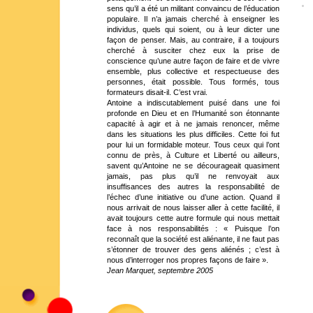
sens qu’il a été un militant convaincu de l’éducation
populaire. Il n’a jamais cherché à enseigner les
individus, quels qui soient, ou à leur dicter une
façon de penser. Mais, au contraire, il a toujours
cherché à susciter chez eux la prise de
conscience qu’une autre façon de faire et de vivre
ensemble, plus collective et respectueuse des
personnes, était possible. Tous formés, tous
formateurs disait-il. C’est vrai.
Antoine a indiscutablement puisé dans une foi
profonde en Dieu et en l’Humanité son étonnante
capacité à agir et à ne jamais renoncer, même
dans les situations les plus difficiles. Cette foi fut
pour lui un formidable moteur. Tous ceux qui l’ont
connu de près, à Culture et Liberté ou ailleurs,
savent qu’Antoine ne se décourageait quasiment
jamais, pas plus qu’il ne renvoyait aux
insuffisances des autres la responsabilité de
l’échec d’une initiative ou d’une action. Quand il
nous arrivait de nous laisser aller à cette facilité, il
avait toujours cette autre formule qui nous mettait
face à nos responsabilités : « Puisque l’on
reconnaît que la société est aliénante, il ne faut pas
s’étonner de trouver des gens aliénés ; c’est à
nous d’interroger nos propres façons de faire ».
Jean Marquet, septembre 2005