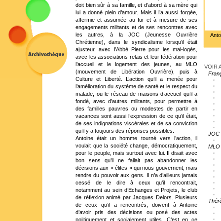
doit bien sûr à sa famille, et d’abord à sa mère qui
lui a donné plein d’amour. Mais il l’a aussi forgée,
affermie et assumée au fur et à mesure de ses
engagements militants et de ses rencontres avec
les autres, à la JOC (Jeunesse Ouvrière
Anto
Chrétienne), dans le syndicalisme lorsqu’il était
ajusteur, avec l’Abbé Pierre pour les mal-logés,
avec les associations relais et leur fédération pour
l’accueil et le logement des jeunes, au MLO
VOIR A
(mouvement de Libération Ouvrière), puis à
Fran
Culture et Liberté. L’action qu’il a menée pour
l’amélioration du système de santé et le respect du
malade, ou le réseau de maisons d’accueil qu’il a
fondé, avec d’autres militants, pour permettre à
des familles pauvres ou modestes de partir en
vacances sont aussi l’expression de ce qu’il était,
de ses indignations viscérales et de sa conviction
qu’il y a toujours des réponses possibles.
JOC
Antoine était un homme tourné vers l’action, il
voulait que la société change, démocratiquement,
MLO
pour le peuple, mais surtout avec lui. Il disait avec
bon sens qu’il ne fallait pas abandonner les
décisions aux « élites » qui nous gouvernent, mais
rendre du pouvoir aux gens. Il n’a d’ailleurs jamais
cessé de le dire à ceux qu’il rencontrait,
notamment au sein d’Echanges et Projets, le club
de réflexion animé par Jacques Delors. Plusieurs
Thér
de ceux qu’il a rencontrés, doivent à Antoine
d’avoir pris des décisions ou posé des actes
politiquement et socialement utiles. C’est en ce