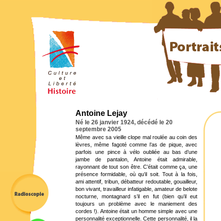
Antoine Lejay
Né le 26 janvier 1924, décédé le 20
septembre 2005
Même avec sa vieille clope mal roulée au coin des
lèvres, même fagoté comme l’as de pique, avec
parfois une pince à vélo oubliée au bas d’une
jambe de pantalon, Antoine était admirable,
rayonnant de tout son être. C’était comme ça, une
présence formidable, où qu’il soit. Tout à la fois,
ami attentif, tribun, débatteur redoutable, gouailleur,
bon vivant, travailleur infatigable, amateur de belote
nocturne, montagnard s’il en fut (bien qu’il eut
toujours un problème avec le maniement des
cordes !). Antoine était un homme simple avec une
personnalité exceptionnelle. Cette personnalité, il la