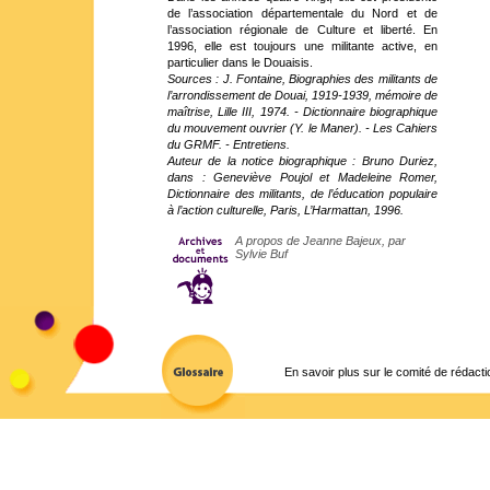
de l’association départementale du Nord et de
l’association régionale de Culture et liberté. En
1996, elle est toujours une militante active, en
particulier dans le Douaisis.
Sources : J. Fontaine, Biographies des militants de
l’arrondissement de Douai, 1919-1939, mémoire de
maîtrise, Lille III, 1974. - Dictionnaire biographique
du mouvement ouvrier (Y. le Maner). - Les Cahiers
du GRMF. - Entretiens.
Auteur de la notice biographique : Bruno Duriez,
dans : Geneviève Poujol et Madeleine Romer,
Dictionnaire des militants, de l’éducation populaire
à l’action culturelle, Paris, L’Harmattan, 1996.
A propos de Jeanne Bajeux, par
Sylvie Buf
En savoir plus sur le comité de rédacti