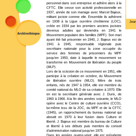
personnel dans son entreprise et adhère alors à la
CFTC. Elle cesse son activité professionnelle en
1937, année de son mariage avec Marcel Bajeux,
militant jociste comme elle. Ensemble ils adhèrent
en 1938 à la Ligue ouvrière chrétienne (LOC),
Jea
créée en 1934 par les premiers anciens jocistes
devenus adultes qui deviendra en 1941 le
Mouvement populaire des familles (MPF). Son mari
ayant été fait prisonnier en 1940, J. Bajeux est de
1941 à 1945, responsable régionale puis
secrétaire nationale pour la zone occupée du
service des femmes de prisonniers du MPF
jusqu’en 1950, date à laquelle le mouvement se
transforme en Mouvement de libération du peuple
(MLP).
Lors de la scission de ce mouvement en 1951, elle
participe à la création en octobre, du Mouvement
de libération ouvrière (MLO). Mère de trois
enfants, nés de 1947 à 1954, elle est membre du
comité national du MLO de sa création à 1970. Elle
en est la secrétaire générale avec J. Durix, de
1960 à 1966. A la fin des années soixante, le MLO
opère avec le Centre de culture ouvrière (CCO),
lui-même issu de la JOC, du MPF et de la CFTC
(1945), un rapprochement du bureau national qui
aboutit en 1970 à leur fusion dans Culture et
liberté. J. Bajeux est membre du bureau de Culture
et liberté à ses débuts puis membre du conseil
d’administration national jusqu’en 1975.
Dans les années quatre-vingt, elle est présidente