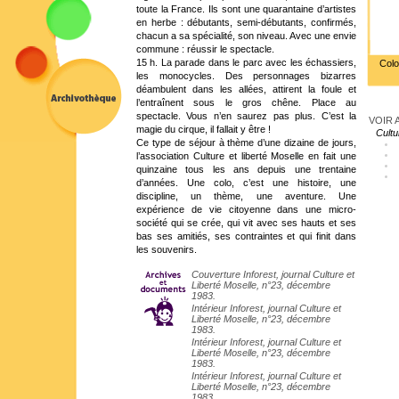
toute la France. Ils sont une quarantaine d’artistes
en herbe : débutants, semi-débutants, confirmés,
chacun a sa spécialité, son niveau. Avec une envie
commune : réussir le spectacle.
15 h. La parade dans le parc avec les échassiers,
Colo
les monocycles. Des personnages bizarres
déambulent dans les allées, attirent la foule et
l’entraînent sous le gros chêne. Place au
spectacle. Vous n’en saurez pas plus. C’est la
VOIR A
magie du cirque, il fallait y être !
Cultu
Ce type de séjour à thème d’une dizaine de jours,
l’association Culture et liberté Moselle en fait une
quinzaine tous les ans depuis une trentaine
d’années. Une colo, c’est une histoire, une
discipline, un thème, une aventure. Une
expérience de vie citoyenne dans une micro-
société qui se crée, qui vit avec ses hauts et ses
bas ses amitiés, ses contraintes et qui finit dans
les souvenirs.
Couverture Inforest, journal Culture et
Liberté Moselle, n°23, décembre
1983.
Intérieur Inforest, journal Culture et
Liberté Moselle, n°23, décembre
1983.
Intérieur Inforest, journal Culture et
Liberté Moselle, n°23, décembre
1983.
Intérieur Inforest, journal Culture et
Liberté Moselle, n°23, décembre
1983.