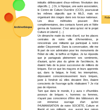
intitulés définissaient d’eux-mêmes l’évolution des
objectifs. […] Or, à l’époque, une autre association,
le Centre de Culture Ouvrière (CCO), poursuivait
les mêmes objectifs que le MLO, mais en
organisant des stages dans ses locaux nationaux.
Robe
Les deux méthodes pouvant être
complémentaires, des contacts furent pris et l’idée
germa de fusionner. C’est ainsi qu’est né le projet
Culture et Liberté. […]
Un dimanche matin du mois d’avril, sur les places
centrales de notre ville d’Armentières, je
rencontrais une militante qui participait à notre
atelier Citoyenneté. Dans la conversation, elle me
fit part de son admiration pour les monuments de
l’hôtel de ville, le beffroi et l’église. Je lui répondis
que je partageais pleinement ses sentiments,
d’autant, qu’en plus du génie de l’architecte, ils
étaient faits de la pose successive de millions de
briques. Est-ce que les maçons et leurs apprentis
qui, dans la fatigue, le froid, les intempéries,
déposaient consciencieusement leurs briques,
juste à l’endroit où elles devaient être, étaient
conscients de l’ouvrage qu’ils réalisaient ? Je n’ai
pas de réponse.
Tant que dans le monde, il y aura « d’humbles
poseurs de briques », hommes ou femmes,
n’ayant pas conscience d’être des bâtisseurs de
cet immense ouvrage d’art qu’est
l’HUMANISATION de notre SOCIETE, Culture et
liberté et ses militants, eux, auront leur raison