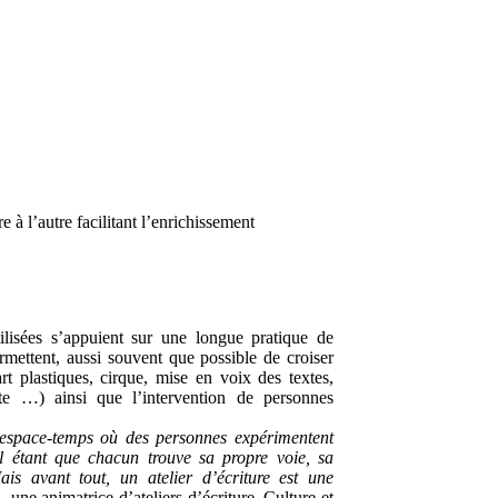
à l’autre facilitant l’enrichissement
lisées s’appuient sur une longue pratique de
rmettent, aussi souvent que possible de croiser
(art plastiques, cirque, mise en voix des textes,
xte …) ainsi que l’intervention de personnes
un espace-temps où des personnes expérimentent
tiel étant que chacun trouve sa propre voie, sa
ais avant tout, un atelier d’écriture est une
une animatrice d’ateliers d’écriture, Culture et