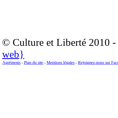
© Culture et Liberté 2010 
web}
Agréments
-
Plan du site
-
Mentions légales
-
Rejoignez-nous sur Fa