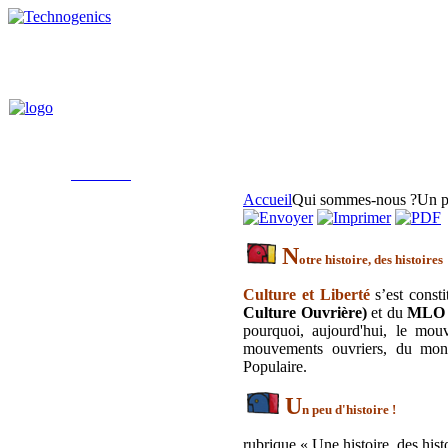
Accueil
Qui sommes-nous ?
Un p
N
otre histoire, des histoires
Culture et Liberté
s’est consti
Culture Ouvrière)
et du
MLO (
pourquoi, aujourd'hui, le mou
mouvements ouvriers, du mon
Populaire.
U
n peu d'histoire
!
rubrique « Une histoire, des hist