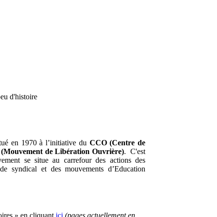
eu d'histoire
tué en 1970 à l’initiative du
CCO (Centre de
Mouvement de Libération Ouvrière)
. C'est
vement se situe au carrefour des actions des
de syndical et des mouvements d’Education
oires » en cliquant
ici
(pages actuellement en