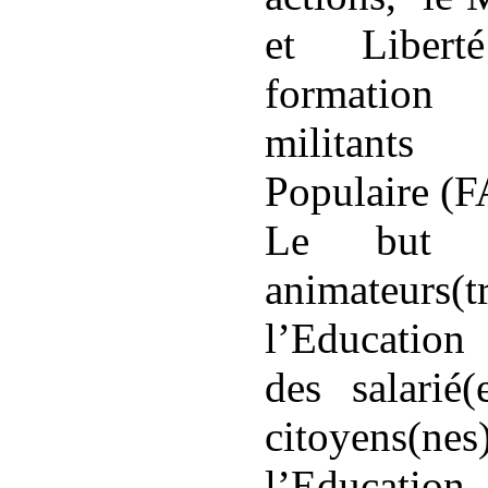
et Liber
formatio
militants
Populaire (
Le but 
animateurs(t
l’Education
des salarié(
citoyens(ne
l’Educatio