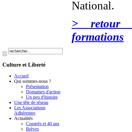
National.
> retour 
formations
Culture et Liberté
Accueil
Qui sommes-nous ?
Présentation
Domaines d'action
Un peu d'histoire
Une tête de réseau
Les Associations
Adhérentes
Actualités
Congrès et 40 ans
Brèves