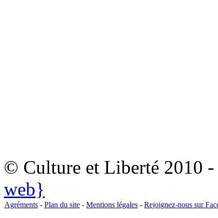
© Culture et Liberté 2010 
web}
Agréments
-
Plan du site
-
Mentions légales
-
Rejoignez-nous sur Fa