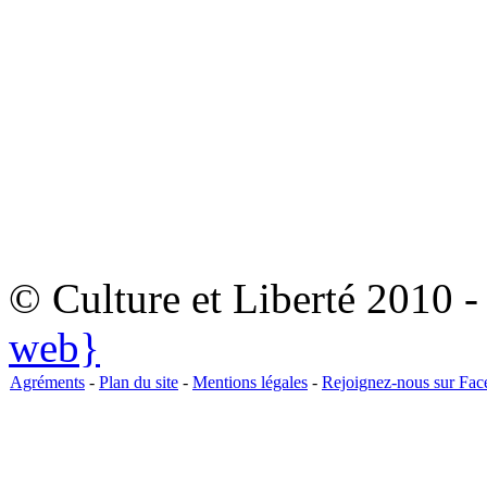
© Culture et Liberté 2010 
web}
Agréments
-
Plan du site
-
Mentions légales
-
Rejoignez-nous sur Fa