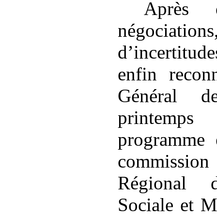
Après d
négociations
d’incertitu
enfin recon
Général
printemp
programme e
commission
Régional d
Sociale et M