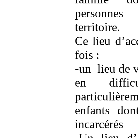
personne
territoire.
Ce lieu d’ac
fois :
-un lieu de 
en diffi
particuliè
enfants don
incarcérés
-Un lieu d’