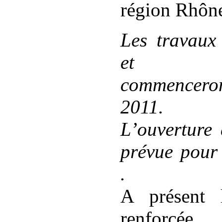
région Rhôn
Les travaux
et d’a
commencero
2011.
L’ouverture 
prévue pour
.
A présent l
renforcé