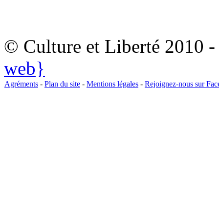
© Culture et Liberté 2010 
web}
Agréments
-
Plan du site
-
Mentions légales
-
Rejoignez-nous sur Fa