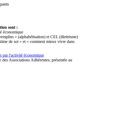
ipants
tion sont :
vité économique
remplins » (alphabétisation) et CEL (illettrisme)
 Estime de soi » et « comment mieux vivre dans
n par l'activité économique
age des Associations Adhérentes, présentée au