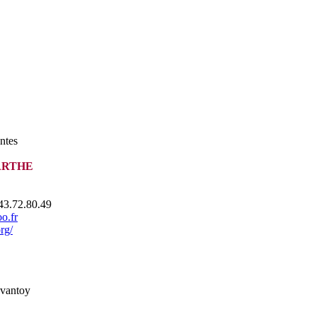
ntes
ARTHE
.43.72.80.49
o.fr
rg/
evantoy