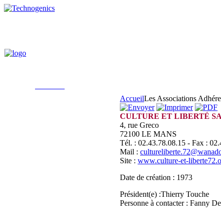
Accueil
Les Associations Adhére
CULTURE ET LIBERTÉ S
4, rue Greco
72100 LE MANS
Tél. : 02.43.78.08.15 - Fax : 02
Mail :
cultureliberte.72@wanado
Site :
www.culture-et-
liberte72.o
Date de création : 1973
Président(e) :Thierry Touche
Personne à contacter : Fanny D